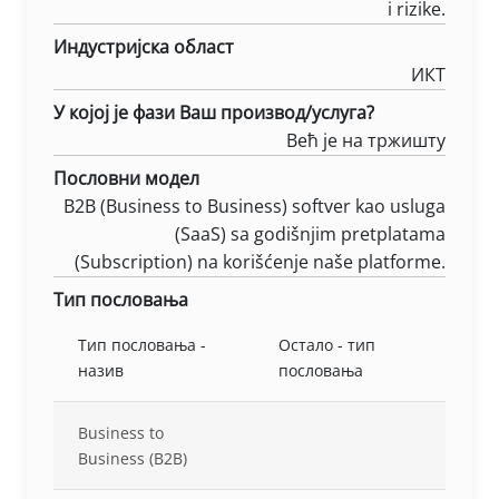
i rizike.
Индустријска област
ИКТ
У којој је фази Ваш производ/услуга?
Већ је на тржишту
Пословни модел
B2B (Business to Business) softver kao usluga
(SaaS) sa godišnjim pretplatama
(Subscription) na korišćenje naše platforme.
Тип пословања
Тип пословања -
Остало - тип
назив
пословања
Business to
Business (B2B)