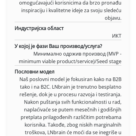
omogućavajući korisnicima da brzo pronađu
inspiraciju i kvalitetne ideje za svoju sledeću
objavu.
Индустријска област
ИКТ
У којој је фази Ваш производ/услуга?
Минимално одржив производ (MVP -
minimum viable product/service)/Seed stage
Пословни модел
Naš poslovni model je fokusiran kako na B2B
tako i na B2C. LNbrain je trenutno besplatno
rešenje, dok je u procesu razvoja i testiranja.
Nakon puštanja svih funkcionalnosti u rad,
naplaćivaće se putem mesečnih i godišnjih
pretplata prilagođenih različitim potrebama
korisnika. Takođe, zbog niskih marginalnih
troškova, LNbrain će moći da se inegriše u