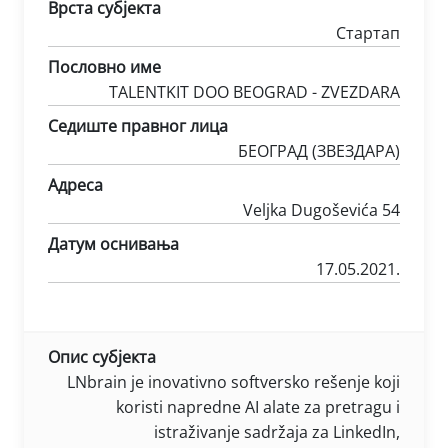
Врста субјекта
Стартап
Пословно име
TALENTKIT DOO BEOGRAD - ZVEZDARA
Седиште правног лица
БЕОГРАД (ЗВЕЗДАРА)
Адреса
Veljka Dugoševića 54
Датум оснивања
17.05.2021.
Опис субјекта
LNbrain je inovativno softversko rešenje koji
koristi napredne AI alate za pretragu i
istraživanje sadržaja za LinkedIn,