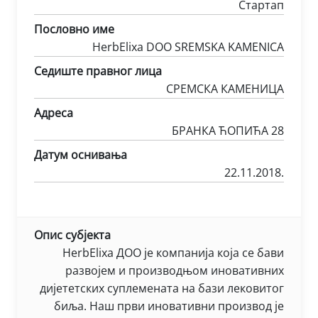
Стартап
Пословно име
HerbElixa DOO SREMSKA KAMENICA
Седиште правног лица
СРЕМСКА КАМЕНИЦА
Адреса
БРАНКА ЋОПИЋА 28
Датум оснивања
22.11.2018.
Опис субјекта
HerbElixa ДОO је компанија која се бави
развојем и производњом иновативних
дијететских суплемената на бази лековитог
биља. Наш први иновативни производ је