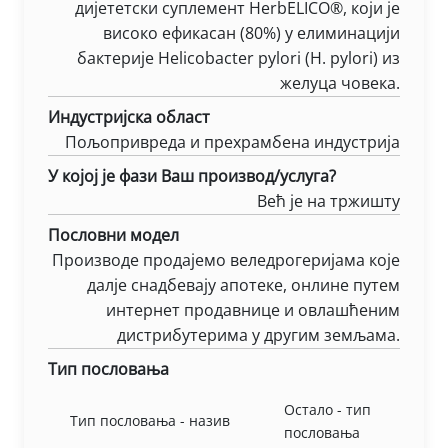
дијететски суплемент HerbELICO®, који је
високо ефикасан (80%) у елиминацији
бактерије Helicobacter pylori (H. pylori) из
желуца човека.
Индустријска област
Пољопривреда и прехрамбена индустрија
У којој је фази Ваш производ/услуга?
Већ је на тржишту
Пословни модел
Производе продајемо веледрогеријама које
далје снадбевају апотеке, онлине путем
интернет продавнице и овлашћеним
дистрибутерима у другим земљама.
Тип пословања
Остало - тип
Тип пословања - назив
пословања