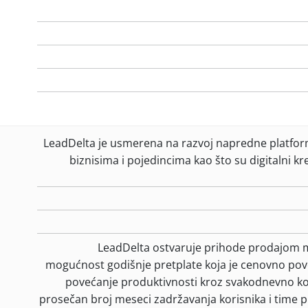
LeadDelta je usmerena na razvoj napredne platfor
biznisima i pojedincima kao što su digitalni kre
LeadDelta ostvaruje prihode prodajom me
mogućnost godišnje pretplate koja je cenovno pov
povećanje produktivnosti kroz svakodnevno k
prosečan broj meseci zadržavanja korisnika i time p