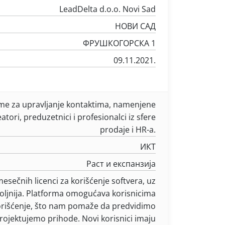
LeadDelta d.o.o. Novi Sad
НОВИ САД
ФРУШКОГОРСКА 1
09.11.2021.
me za upravljanje kontaktima, namenjene
atori, preduzetnici i profesionalci iz sfere
prodaje i HR-a.
ИКТ
Раст и експанзија
sečnih licenci za korišćenje softvera, uz
oljnija. Platforma omogućava korisnicima
orišćenje, što nam pomaže da predvidimo
rojektujemo prihode. Novi korisnici imaju