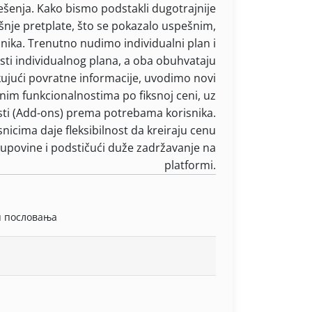
ešenja. Kako bismo podstakli dugotrajnije
šnje pretplate, što se pokazalo uspešnim,
nika. Trenutno nudimo individualni plan i
osti individualnog plana, a oba obuhvataju
kujući povratne informacije, uvodimo novi
čnim funkcionalnostima po fiksnoj ceni, uz
ti (Add-ons) prema potrebama korisnika.
icima daje fleksibilnost da kreiraju cenu
kupovine i podstičući duže zadržavanje na
platformi.
п пословања