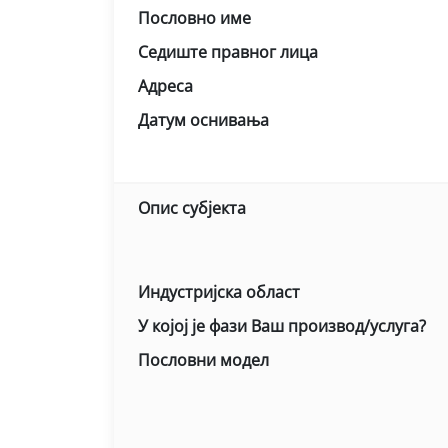
Пословно име
Седиште правног лица
Адреса
Датум оснивања
Опис субјекта
Индустријска област
У којој је фази Ваш производ/услуга?
Пословни модел