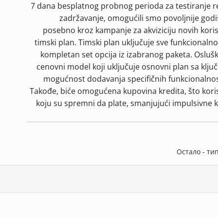
7 dana besplatnog probnog perioda za testiranje r
zadržavanje, omogućili smo povoljnije godi
posebno kroz kampanje za akviziciju novih koris
timski plan. Timski plan uključuje sve funkcionaln
kompletan set opcija iz izabranog paketa. Osluš
cenovni model koji uključuje osnovni plan sa klju
mogućnost dodavanja specifičnih funkcionalnos
Takođe, biće omogućena kupovina kredita, što korisn
koju su spremni da plate, smanjujući impulsivne 
Остало - ти