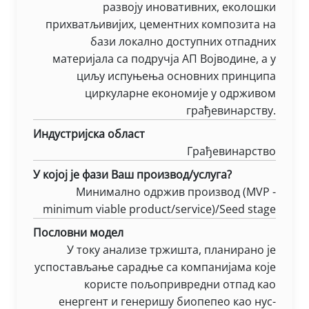
развоју иновативних, еколошки
прихватљивијих, цементних композита на
бази локално доступних отпадних
материјала са подручја АП Војводине, а у
циљу испуњења основних принципа
циркуларне економије у одрживом
грађевинарству.
Индустријска област
Грађевинарство
У којој је фази Ваш производ/услуга?
Минимално одржив производ (MVP -
minimum viable product/service)/Seed stage
Пословни модел
У току анализе тржишта, планирано је
успостављање сарадње са компанијама које
користе пољопривредни отпад као
енергент и генеришу биопепео као нус-