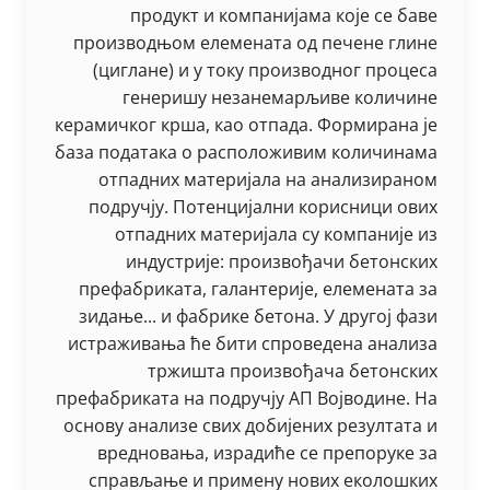
продукт и компанијама које се баве
производњом елемената од печене глине
(циглане) и у току производног процеса
генеришу незанемарљиве количине
керамичког крша, као отпада. Формирана је
база података о расположивим количинама
отпадних материјала на анализираном
подручју. Потенцијални корисници ових
отпадних материјала су компаније из
индустрије: произвођачи бетонских
префабриката, галантерије, елемената за
зидање... и фабрике бетона. У другој фази
истраживања ће бити спроведена анализа
тржишта произвођача бетонских
префабриката на подручју АП Војводине. На
основу анализе свих добијених резултата и
вредновања, израдиће се препоруке за
справљање и примену нових еколошких