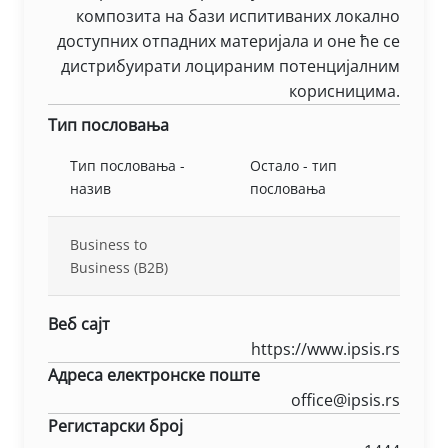
композита на бази испитиваних локално
доступних отпадних материјала и оне ће се
дистрибуирати лоцираним потенцијалним
корисницима.
Тип пословања
Тип пословања -
Остало - тип
назив
пословања
Business to
Business (B2B)
Веб сајт
https://www.ipsis.rs
Адреса електронске поште
office@ipsis.rs
Регистарски број