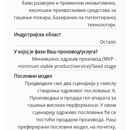
бави развојем и применом иновативних,
еколошки прихватљивих средстава за
гашење пожара, базираних на патентираној
технологији.
Индустријска област
Остало
У којој је фази Ваш производ/услуга?
Минимално одржив производ (MVP -
minimum viable product/service)/Seed stage
Пословни модел
Предвидели смо два сценарија у смислу
стварања одрживог пословања: А.
Производња и продаја гел апарата за
гашење високих перформанси. У овом
сценарију одрживо пословање ће се
постићи продајом производа. Наш
преферирани пословни модел, на почетку,