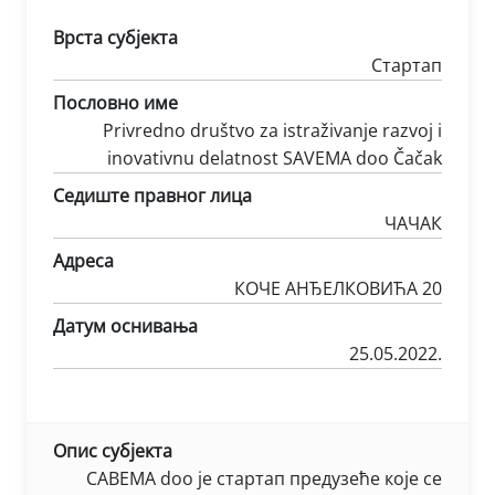
Врста субјекта
Стартап
Пословно име
Privredno društvo za istraživanje razvoj i
inovativnu delatnost SAVEMA doo Čačak
Седиште правног лица
ЧАЧАК
Адреса
КОЧЕ АНЂЕЛКОВИЋА 20
Датум оснивања
25.05.2022.
Опис субјекта
САВЕМА doo je стартап предузеће које се