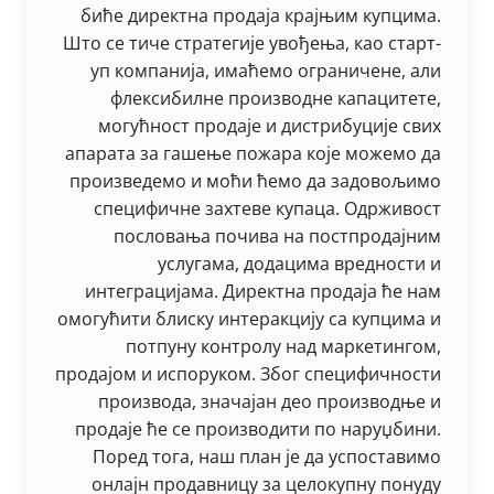
биће директна продаја крајњим купцима.
Што се тиче стратегије увођења, као старт-
уп компанија, имаћемо ограничене, али
флексибилне производне капацитете,
могућност продаје и дистрибуције свих
апарата за гашење пожара које можемо да
произведемо и моћи ћемо да задовољимо
специфичне захтеве купаца. Одрживост
пословања почива на постпродајним
услугама, додацима вредности и
интеграцијама. Директна продаја ће нам
омогућити блиску интеракцију са купцима и
потпуну контролу над маркетингом,
продајом и испоруком. Због специфичности
производа, значајан део производње и
продаје ће се производити по наруџбини.
Поред тога, наш план је да успоставимо
онлајн продавницу за целокупну понуду