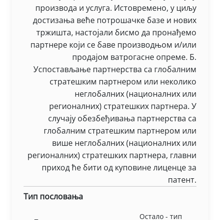
производа и услуга. Истовремено, у циљу
достизања веће потрошачке базе и нових
тржишта, настојали бисмо да пронађемо
партнере који се баве производњом и/или
продајом ватрогасне опреме. Б.
Успостављање партнерства са глобалним
стратешким партнером или неколико
неглобалних (националних или
регионалних) стратешких партнера. У
случају обезбеђивања партнерства са
глобалним стратешким партнером или
више неглобалних (националних или
регионалних) стратешких партнера, главни
приход ће бити од куповине лиценце за
патент.
Тип пословања
Остало - тип