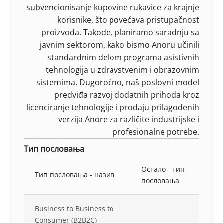
subvencionisanje kupovine rukavice za krajnje
korisnike, što povećava pristupačnost
proizvoda. Takođe, planiramo saradnju sa
javnim sektorom, kako bismo Anoru učinili
standardnim delom programa asistivnih
tehnologija u zdravstvenim i obrazovnim
sistemima. Dugoročno, naš poslovni model
predviđa razvoj dodatnih prihoda kroz
licenciranje tehnologije i prodaju prilagođenih
verzija Anore za različite industrijske i
profesionalne potrebe.
Тип пословања
Остало - тип
Тип пословања - назив
пословања
Business to Business to
Consumer (B2B2C)