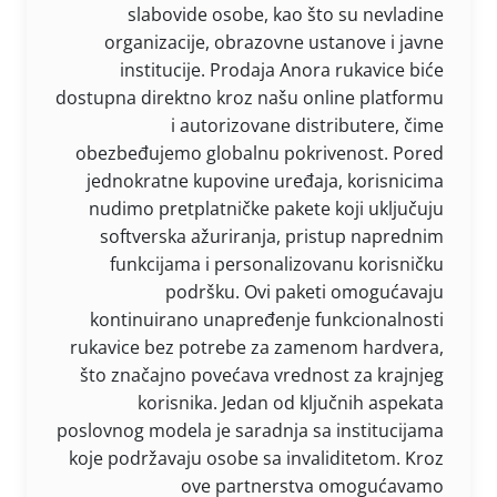
slabovide osobe, kao što su nevladine
organizacije, obrazovne ustanove i javne
institucije. Prodaja Anora rukavice biće
dostupna direktno kroz našu online platformu
i autorizovane distributere, čime
obezbeđujemo globalnu pokrivenost. Pored
jednokratne kupovine uređaja, korisnicima
nudimo pretplatničke pakete koji uključuju
softverska ažuriranja, pristup naprednim
funkcijama i personalizovanu korisničku
podršku. Ovi paketi omogućavaju
kontinuirano unapređenje funkcionalnosti
rukavice bez potrebe za zamenom hardvera,
što značajno povećava vrednost za krajnjeg
korisnika. Jedan od ključnih aspekata
poslovnog modela je saradnja sa institucijama
koje podržavaju osobe sa invaliditetom. Kroz
ove partnerstva omogućavamo