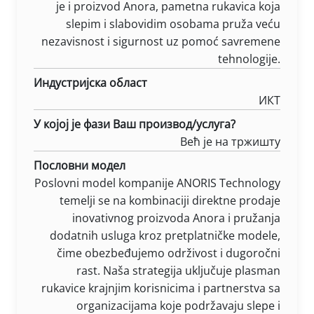
je i proizvod Anora, pametna rukavica koja
slepim i slabovidim osobama pruža veću
nezavisnost i sigurnost uz pomoć savremene
tehnologije.
Индустријска област
ИКТ
У којој је фази Ваш производ/услуга?
Већ је на тржишту
Пословни модел
Poslovni model kompanije ANORIS Technology
temelji se na kombinaciji direktne prodaje
inovativnog proizvoda Anora i pružanja
dodatnih usluga kroz pretplatničke modele,
čime obezbeđujemo održivost i dugoročni
rast. Naša strategija uključuje plasman
rukavice krajnjim korisnicima i partnerstva sa
organizacijama koje podržavaju slepe i