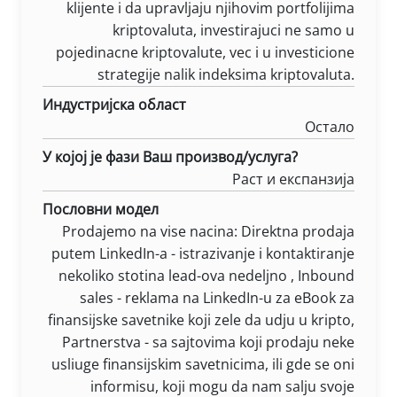
klijente i da upravljaju njihovim portfolijima
kriptovaluta, investirajuci ne samo u
pojedinacne kriptovalute, vec i u investicione
strategije nalik indeksima kriptovaluta.
Индустријска област
Остало
У којој је фази Ваш производ/услуга?
Раст и експанзија
Пословни модел
Prodajemo na vise nacina: Direktna prodaja
putem LinkedIn-a - istrazivanje i kontaktiranje
nekoliko stotina lead-ova nedeljno , Inbound
sales - reklama na LinkedIn-u za eBook za
finansijske savetnike koji zele da udju u kripto,
Partnerstva - sa sajtovima koji prodaju neke
usliuge finansijskim savetnicima, ili gde se oni
informisu, koji mogu da nam salju svoje