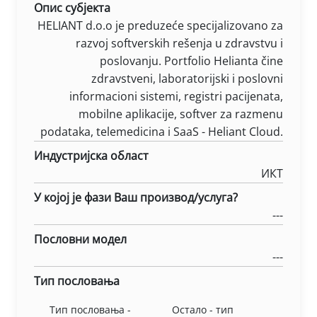
Опис субјекта
HELIANT d.o.o je preduzeće specijalizovano za
razvoj softverskih rešenja u zdravstvu i
poslovanju. Portfolio Helianta čine
zdravstveni, laboratorijski i poslovni
informacioni sistemi, registri pacijenata,
mobilne aplikacije, softver za razmenu
podataka, telemedicina i SaaS - Heliant Cloud.
Индустријска област
ИКТ
У којој је фази Ваш производ/услуга?
---
Пословни модел
---
Тип пословања
Тип пословања -
Остало - тип