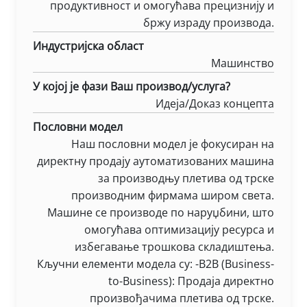
продуктивност и омогућава прецизнију и
бржу израду производа.
Индустријска област
Машинство
У којој је фази Ваш производ/услуга?
Идеја/Доказ концепта
Пословни модел
Наш пословни модел је фокусиран на
директну продају аутоматизованих машина
за производњу плетива од трске
производним фирмама широм света.
Машине се производе по наруџбини, што
омогућава оптимизацију ресурса и
избегавање трошкова складиштења.
Кључни елементи модела су: -B2B (Business-
to-Business): Продаја директно
произвођачима плетива од трске.