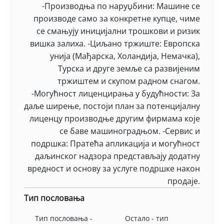
-Производња по наруџбини: Машине се
производе само за конкретне купце, чиме
се смањују иницијални трошкови и ризик
вишка залиха. -Циљано тржиште: Европска
унија (Мађарска, Холандија, Немачка),
Турска и друге земље са развијеним
тржиштем и скупом радном снагом.
-Могућност лиценцирања у будућности: За
даље ширење, постоји план за потенцијалну
лиценцу производње другим фирмама које
се баве машиноградњом. -Сервис и
подршка: Пратећа апликација и могућност
даљинског надзора представљају додатну
вредност и основу за услуге подршке након
продаје.
Тип пословања
Тип пословања -
Остало - тип