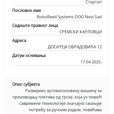
Стартап
Пословно име
RoboReed Systems DOO Novi Sad
Седиште правног лица
СРЕМСКИ КАРЛОВЦИ
Адреса
ДОСИТЕЈА ОБРАДОВИЋА 12
Датум оснивања
17.04.2025.
Опис субјекта
Развијамо аутоматизовану машину за
производњу плетива од трске, која уз помоћ
савремене технологије значајно смањује
потребу за ручним радом, повећава