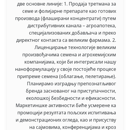
две основне линије: 1. Продаја третмана за
семе и фолијарне препарате као готових
производа (флаширани концентрати) путем
дистрибутивних канала – агроапотека,
специјализованих добављача и преко
директног контакта са великим фармама. 2.
Лиценцирање технологије великим
произвођачима семена и агрохемијским
компанијама, који би интегрисали нашу
наноформулацију у своје постојеће процесе
припреме семена (облагање, пелетирање).
Планирамо изградњу препознатљивог
бренда заснованог на приступачности,
еколошкој безбедности и ефикасности.
Маркетиншке активности биће усмерене ка
промоцији резултата пољских испитивања
и демонстрационих огледа, као и присуству
на сајмовима, конференцијама и кроз