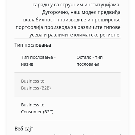
сарадњу са стручним институцијама.
Дугорочно, наш модел предвиђа
скалабилност производње и проширење
портфолија производа за различите типове
усева и различите климатске регионе.
Тип пословања
Тип пословања -
Остало - тип
назив
пословања
Business to
Business (B2B)
Business to
Consumer (B2C)
Веб сајт