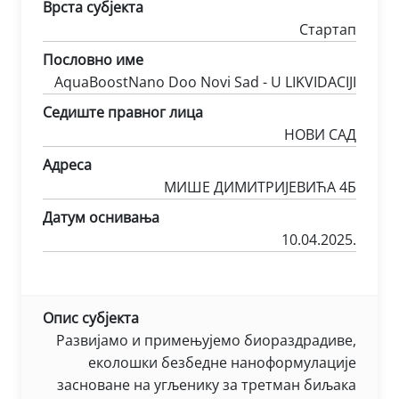
Врста субјекта
Стартап
Пословно име
AquaBoostNano Doo Novi Sad - U LIKVIDACIJI
Седиште правног лица
НОВИ САД
Адреса
МИШЕ ДИМИТРИЈЕВИЋА 4Б
Датум оснивања
10.04.2025.
Опис субјекта
Развијамо и примењујемо биораздрадивe,
еколошки безбеднe наноформулацијe
заснованe на угљенику за третман биљака