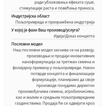
ради ублажавања ефеката суше,
стимулације раста и повећања приноса.
Индустријска област
Пољопривреда и прехрамбена индустрија
У којој је фази Ваш производ/услуга?
Идеја/Доказ концепта
Пословни модел
Наш пословни модел заснива се на развоју,
производњи и продаји иновативних
наноформулација за третман семена и
фолијарну примену у пољопривреди. Након
потврде концепта и финализације
формулације, планирамо да своје
производе понудимо директно
произвођачима семена, агробизнисима,
као и малим и средњим пољопривредним
газдинствима. Продаја ће се одвијати кроз