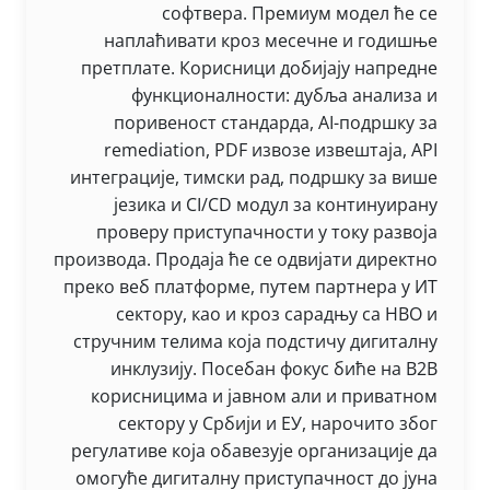
софтвера. Премиум модел ће се
наплаћивати кроз месечне и годишње
претплате. Корисници добијају напредне
функционалности: дубља анализа и
поривеност стандарда, AI-подршку за
remediation, PDF извозе извештаја, API
интеграције, тимски рад, подршку за више
језика и CI/CD модул за континуирану
проверу приступачности у току развоја
производа. Продаја ће се одвијати директно
преко веб платформе, путем партнера у ИТ
сектору, као и кроз сарадњу са НВО и
стручним телима која подстичу дигиталну
инклузију. Посебан фокус биће на B2B
корисницима и јавном али и приватном
сектору у Србији и ЕУ, нарочито због
регулативе која обавезује организације да
омогуће дигиталну приступачност до јуна