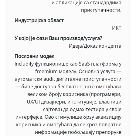
и апликације са стандардима
приступачности.
Индустријска област
ИКТ
У којој је фази Ваш производ/услуга?
Идеја/Доказ концепта
Пословни модел
Includify функционише као SaaS платформа у
freemium моделу. Основна услуга —
аутоматски audit дигиталне приступачности
— биће доступна бесплатно, што омогућава
великом броју корисника (програмери,
UX/UI дизајнери, институције, власници
сајтова) да одмах тестирају своје
интерфејсе. Ово стимулише брзу аквизицију
корисника и омогућава да се кроз повратне
информације побољшају препоруке