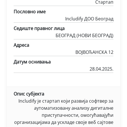
Стартап
Пословно име
Includify ДОО Београд
Седиште правног лица
БЕОГРАД (НОВИ БЕОГРАД)
Адреса
ВОЈВОЂАНСКА 12
Датум оснивања
28.04.2025.
Опис субјекта
Includify је стартап који развија софтвер за
аутоматизовану анализу дигиталне
приступачности, омогућавајући
организацијама да ускладе своје веб сајтове