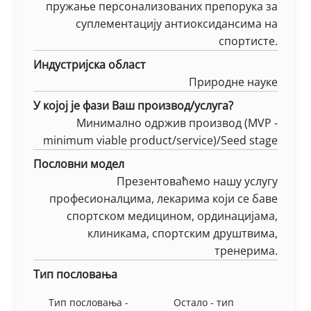
пружање персонализованих препорука за
суплементацију антиоксидансима на
спортисте.
Индустријска област
Природне науке
У којој је фази Ваш производ/услуга?
Минимално одржив производ (MVP -
minimum viable product/service)/Seed stage
Пословни модел
Презентоваћемо нашу услугу
професионалцима, лекарима који се баве
спортском медицином, ординацијама,
клиникама, спортским друштвима,
тренерима.
Тип пословања
Тип пословања -
Остало - тип