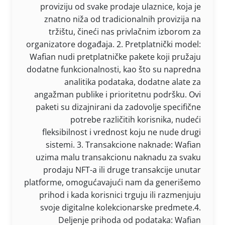
proviziju od svake prodaje ulaznice, koja je
znatno niža od tradicionalnih provizija na
tržištu, čineći nas privlačnim izborom za
organizatore događaja. 2. Pretplatnički model:
Wafian nudi pretplatničke pakete koji pružaju
dodatne funkcionalnosti, kao što su napredna
analitika podataka, dodatne alate za
angažman publike i prioritetnu podršku. Ovi
paketi su dizajnirani da zadovolje specifične
potrebe različitih korisnika, nudeći
fleksibilnost i vrednost koju ne nude drugi
sistemi. 3. Transakcione naknade: Wafian
uzima malu transakcionu naknadu za svaku
prodaju NFT-a ili druge transakcije unutar
platforme, omogućavajući nam da generišemo
prihod i kada korisnici trguju ili razmenjuju
svoje digitalne kolekcionarske predmete.4.
Deljenje prihoda od podataka: Wafian