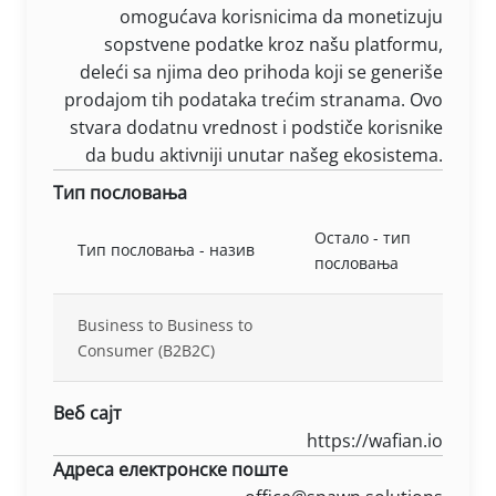
omogućava korisnicima da monetizuju
sopstvene podatke kroz našu platformu,
deleći sa njima deo prihoda koji se generiše
prodajom tih podataka trećim stranama. Ovo
stvara dodatnu vrednost i podstiče korisnike
da budu aktivniji unutar našeg ekosistema.
Тип пословања
Остало - тип
Тип пословања - назив
пословања
Business to Business to
Consumer (B2B2C)
Веб сајт
https://wafian.io
Адреса електронске поште