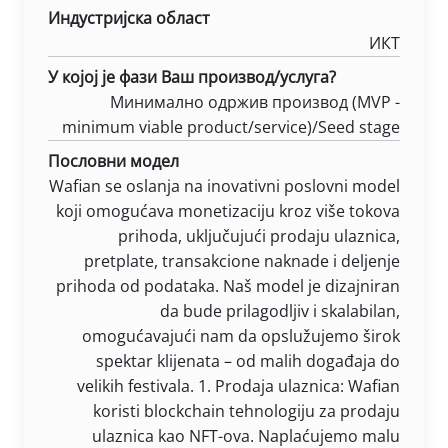
Индустријска област
ИКТ
У којој је фази Ваш производ/услуга?
Минимално одржив производ (MVP -
minimum viable product/service)/Seed stage
Пословни модел
Wafian se oslanja na inovativni poslovni model
koji omogućava monetizaciju kroz više tokova
prihoda, uključujući prodaju ulaznica,
pretplate, transakcione naknade i deljenje
prihoda od podataka. Naš model je dizajniran
da bude prilagodljiv i skalabilan,
omogućavajući nam da opslužujemo širok
spektar klijenata – od malih događaja do
velikih festivala. 1. Prodaja ulaznica: Wafian
koristi blockchain tehnologiju za prodaju
ulaznica kao NFT-ova. Naplaćujemo malu