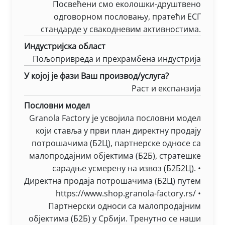
Посвећени смо еколошки-друштвено
одговорном пословању, пратећи ЕСГ
стандарде у свакодневим активностима.
Индустријска област
Пољопривреда и прехрамбена индустрија
У којој је фази Ваш производ/услуга?
Раст и експанзија
Пословни модел
Granola Factory је усвојила пословни модел
који ставља у први план директну продају
потрошачима (Б2Ц), партнерске односе са
малопродајним објектима (Б2Б), стратешке
сарадње усмерену на извоз (Б2Б2Ц). •
Директна продаја потрошачима (Б2Ц) путем
https://www.shop.granola-factory.rs/ •
Партнерски односи са малопродајним
објектима (Б2Б) у Србији. Тренутно се наши