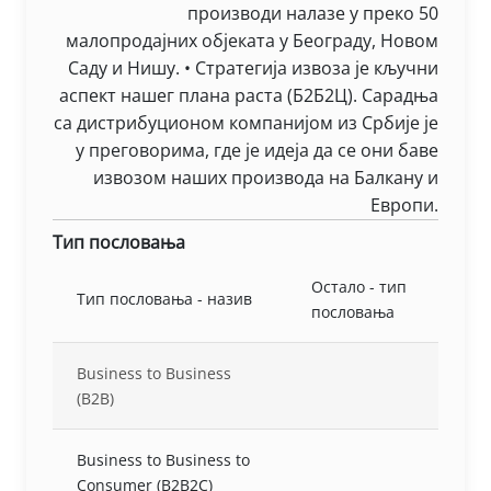
производи налазе у преко 50
малопродајних објеката у Београду, Новом
Саду и Нишу. • Стратегија извоза је кључни
аспект нашег плана раста (Б2Б2Ц). Сарадња
са дистрибуционом компанијом из Србије је
у преговорима, где је идеја да се они баве
извозом наших производа на Балкану и
Европи.
Тип пословања
Остало - тип
Тип пословања - назив
пословања
Business to Business
(B2B)
Business to Business to
Consumer (B2B2C)