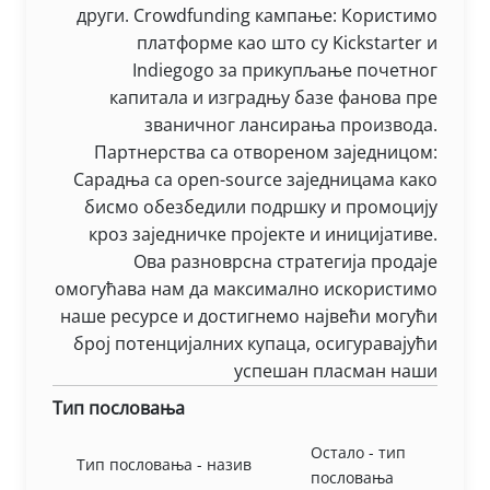
други. Crowdfunding кампање: Користимо
платформе као што су Kickstarter и
Indiegogo за прикупљање почетног
капитала и изградњу базе фанова пре
званичног лансирања производа.
Партнерства са отвореном заједницом:
Сарадња са open-source заједницама како
бисмо обезбедили подршку и промоцију
кроз заједничке пројекте и иницијативе.
Ова разноврсна стратегија продаје
омогућава нам да максимално искористимо
наше ресурсе и достигнемо највећи могући
број потенцијалних купаца, осигуравајући
успешан пласман наши
Тип пословања
Остало - тип
Тип пословања - назив
пословања