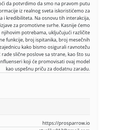
moći da potvrdimo da smo na pravom putu
ormacije iz realnog sveta iskoristićemo za
i kredibiliteta. Na osnovu tih interakcija,
 izjave za promotivne svrhe. Kasnije ćemo
njihovim potrebama, uključujući različite
ne funkcije, broj ispitanika, broj mesečnih
u zajednicu kako bismo osigurali ravnotežu
ć rade slične poslove sa strane, kao što su
i influenseri koji će promovisati ovaj model
kao uspešnu priču za dodatnu zaradu.
https://prosparrow.io