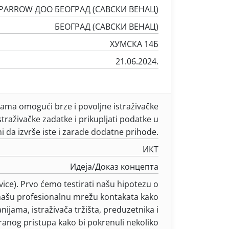
PARROW ДОО БЕОГРАД (САВСКИ ВЕНАЦ)
БЕОГРАД (САВСКИ ВЕНАЦ)
ХУМСКА 14Б
21.06.2024.
rmama omogući brze i povoljne istraživačke
raživačke zadatke i prikupljati podatke u
 da izvrše iste i zarade dodatne prihode.
ИКТ
Идеја/Доказ концепта
vice). Prvo ćemo testirati našu hipotezu o
 našu profesionalnu mrežu kontakata kako
jama, istraživača tržišta, preduzetnika i
anog pristupa kako bi pokrenuli nekoliko