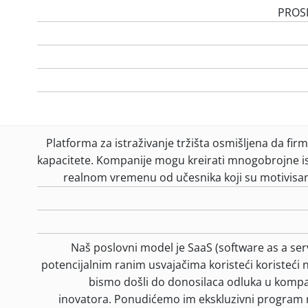
PROS
Platforma za istraživanje tržišta osmišljena da fi
kapacitete. Kompanije mogu kreirati mnogobrojne ist
realnom vremenu od učesnika koji su motivisani
Naš poslovni model je SaaS (software as a ser
potencijalnim ranim usvajačima koristeći koristeći
bismo došli do donosilaca odluka u kompani
inovatora. Ponudićemo im ekskluzivni program r