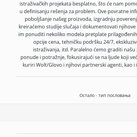
istraživačkih projekata besplatno, što će nam po
u definisanju rešenja za problem. Ove povratne inf
poboljšanje našeg proizvoda, izgradnju poverenja 
kreiraćemo studije slučaja i dokumentovati njihove
im ponuditi nekoliko modela pretplate prilagođenih 
opcije cena, tehničku podršku 24/7, ekskluziv
istraživanja, itd. Paralelno ćemo graditi naš
ponude i potražnje, fokusirajući se na ljude koji ve
kuriri Wolt/Glovo i njihovi partnerski agenti, kao 
Остало - тип пословања