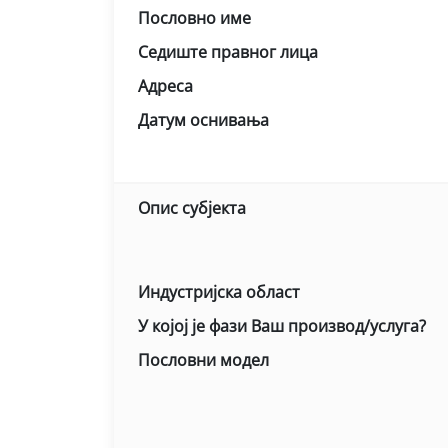
Пословно име
Седиште правног лица
Адреса
Датум оснивања
Опис субјекта
Индустријска област
У којој је фази Ваш производ/услуга?
Пословни модел