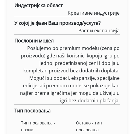
Индустријска област
Креативне индустрије
У којој је фази Ваш производ/услуга?
Раст и експанзија
Пословни модел
Poslujemo po premium modelu (cena po
proizvodu) gde naši korisnici kupuju igru po
jednoj predefinisanoj ceni i dobijaju
kompletan proizvod bez dodatnih doplata.
Mogući su dodaci, ekspanzije, specijalne
edicije, ali premium model se pokazuje kao
najfer prema igračima jer mogu da uživaju u
igri bez dodatnih plaćanja.
Тип пословања
Тип пословања -
Остало - тип
назив
пословања