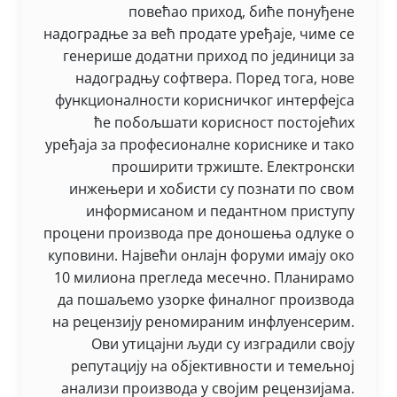
повећао приход, биће понуђене
надоградње за већ продате уређаје, чиме се
генерише додатни приход по јединици за
надоградњу софтвера. Поред тога, нове
функционалности корисничког интерфејса
ће побољшати корисност постојећих
уређаја за професионалне кориснике и тако
проширити тржиште. Електронски
инжењери и хобисти су познати по свом
информисаном и педантном приступу
процени производа пре доношења одлуке о
куповини. Највећи онлајн форуми имају око
10 милиона прегледа месечно. Планирамо
да пошаљемо узорке финалног производа
на рецензију реномираним инфлуенсерим.
Ови утицајни људи су изградили своју
репутацију на објективности и темељној
анализи производа у својим рецензијама.