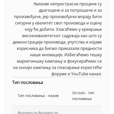
Њихове непристрасне процене су
драгоцене и за потрошаче и за
произвођаче, јер произвођачи морају бити
сигурни у квалитет свог производа и оцену
коју ће добити. Улагаћемо у креирање
висококвалитетног садржаја као што су
демонстрације производа, упутства и изјаве
корисника да бисмо приказали предности
наше иновације. Избегаћемо тешку
маркетиншку кампању и фокусираћемо се
на онлајн кампању за пласирање користећи
форуме и YouTube канал.
Тип пословања
Остало - тип
Тип пословања - назив
пословања
Business to Business to