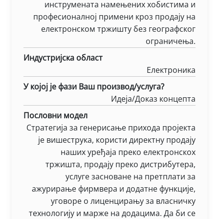
инструмената намењених хобистима и
професионалној примени кроз продају на
електронском тржишту без географског
ограничења.
Индустријска област
Електроника
У којој је фази Ваш производ/услуга?
Идеја/Доказ концепта
Пословни модел
Стратегија за генерисање прихода пројекта
је вишеструка, користи директну продају
наших уређаја преко електронскох
тржишта, продају преко дистрибутера,
услуге засноване на претплати за
ажурирање фирмвера и додатне функције,
уговоре о лиценцирању за власничку
технологију и марже на додацима. Да би се