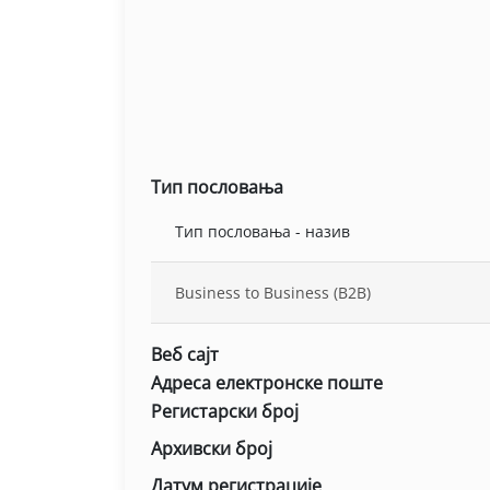
Тип пословања
Тип пословања - назив
Business to Business (B2B)
Веб сајт
Адреса електронске поште
Регистарски број
Архивски број
Датум регистрације