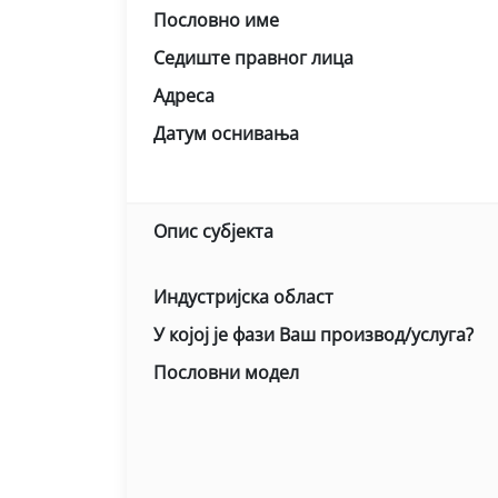
Пословно име
Седиште правног лица
Адреса
Датум оснивања
Опис субјекта
Индустријска област
У којој је фази Ваш производ/услуга?
Пословни модел