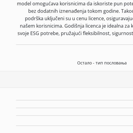
model omogućava korisnicima da iskoriste pun poten
bez dodatnih iznenađenja tokom godine. Takođe
podrška uključeni su u cenu licence, osiguravaju
našem korisnicima. Godišnja licenca je idealna za
svoje ESG potrebe, pružajući fleksibilnost, sigurnos
Остало - тип пословања