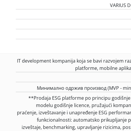
VARIUS 
IT development kompanija koja se bavi razvojem razl
platforme, mobilne aplika
Минимално одржив производ (MVP - minim
**Prodaja ESG platforme po principu godišnje
modelu godišnje licence, pružajući kompa
praćenje, izveštavanje i unapređenje ESG performan
funkcionalnosti: automatsko prikupljanje p
izveštaje, benchmarking, upravljanje rizicima, post