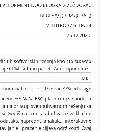
DEVELOPMENT DOO BEOGRAD-VOŽDOVAC
БЕОГРАД (ВОЖДОВАЦ)
МЕШТРОВИЋЕВА 24
25.12.2020.
icitih softverskih resenja kao sto su: web
cije CRM i admin paneli, Ai komponente...
ИКТ
um viable product/service)/Seed stage
 licence** Naša ESG platforma se nudi po
nijama pristup sveobuhvatnom rešenju za
si. Godišnja licenca obuhvata sve ključne
odataka, naprednu analitiku, interaktivne
avljanje i praćenje ciljeva održivosti. Ovaj