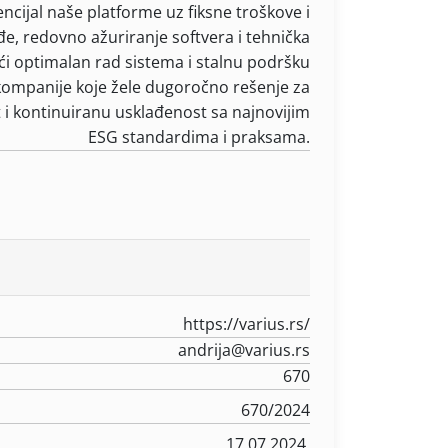
cijal naše platforme uz fiksne troškove i
, redovno ažuriranje softvera i tehnička
ći optimalan rad sistema i stalnu podršku
 kompanije koje žele dugoročno rešenje za
t i kontinuiranu usklađenost sa najnovijim
ESG standardima i praksama.
https://varius.rs/
andrija@varius.rs
670
670/2024
17.07.2024.