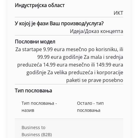
Индустријска област
ИКТ
У којој је фази Ваш производ/услуга?
Идеја/Доказ концепта
Пословни модел
Za startape 9.99 eura mesečno po korisniku, ili
99.99 eura godišnje Za mala i srednja
preduzeća 14.99 eura mesečno ili 149.99 eura
godišnje Za velika preduzeća i korporacije
paketi se prave posebno
Тип пословања
Тип пословања -
Остало - тип
назив
пословања
Business to
Business (B2B)