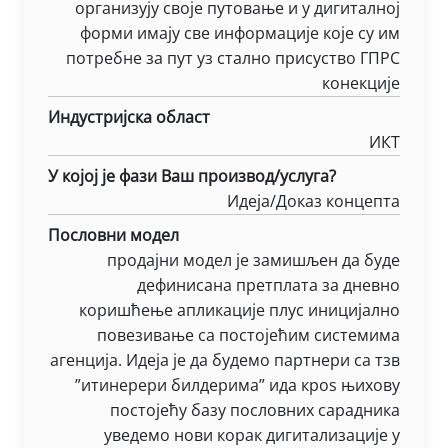
организују своје путовање и у дигиталној
форми имају све информације које су им
потребне за пут уз стално присуство ГПРС
конекције
Индустријска област
ИКТ
У којој је фази Ваш производ/услуга?
Идеја/Доказ концепта
Пословни модел
продајни модел је замишљен да буде
дефинисана претплата за дневно
коришћење апликације плус иницијално
повезивање са постојећим системима
агенција. Идеја је да будемо партнери са тзв
”итинерери билдерима” ида кроѕ њихову
постојећу базу пословних сарадника
уведемо нови корак дигитализације у