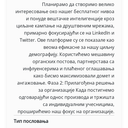
Планирамо да створимо велико
интересовање око нашег бесплатног нивоа
и понуде вештачке интелигенције кроз
циљане кампање на друштвеним мрежама,
примарно фокусирајући се на LinkedIn и
Twitter. Ове платформе су се показале као
веома ефикасне за нашу циљну
демографију. Користићемо мешавину
органских постова, партнерстава са
инфлуенсерима и плаћеног оглашавања
како бисмо максимизовали домет и
ангажовање. Фаза 2: Прилагођена решења
за организације Када постигнемо
одговарајући однос производа и тржишта
са индивидуалним учесницима,
проширићемо наш фокус на организације.
Тип пословања