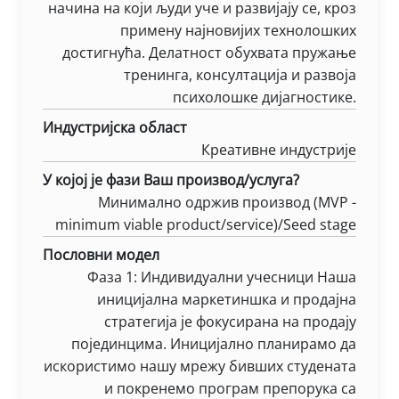
начина на који људи уче и развијају се, кроз
примену најновијих технолошких
достигнућа. Делатност обухвата пружање
тренинга, консултација и развоја
психолошкe дијагностике.
Индустријска област
Креативне индустрије
У којој је фази Ваш производ/услуга?
Минимално одржив производ (MVP -
minimum viable product/service)/Seed stage
Пословни модел
Фаза 1: Индивидуални учесници Наша
иницијална маркетиншка и продајна
стратегија је фокусирана на продају
појединцима. Иницијално планирамо да
искористимо нашу мрежу бивших студената
и покренемо програм препорука са