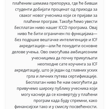
плаћеним шемама препорука, где ће бивши
студенти добијати проценат од прихода за
сваког новог учесника који се пријави за
плаћени програм. Такође ћемо увести
бесплатан ниво нашег ICCD програма. Овај
ниво ће бити ограничен по функцијама—
без подршке вештачке интелигенције и ICF
акредитације—али ће понудити основне
делове учења. Ово омогућава амбициозним
учесницима да почну прикупљати
неопходне сате коучинга за ICF
акредитацију, што је један од главних уских
грла и личних путева сертификације.
Бесплатан ниво ће нам омогућити да
привучемо широку публику учесника који
могу касније да се конвертују у плаћени
програм када буду спремни, како
финансијски тако и у смислу посвећености.