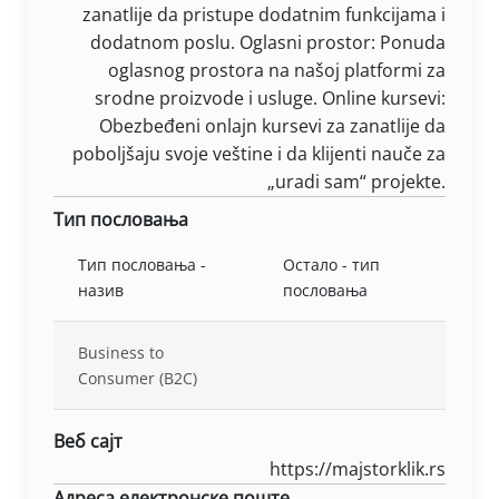
zanatlije da pristupe dodatnim funkcijama i
dodatnom poslu. Oglasni prostor: Ponuda
oglasnog prostora na našoj platformi za
srodne proizvode i usluge. Online kursevi:
Obezbeđeni onlajn kursevi za zanatlije da
poboljšaju svoje veštine i da klijenti nauče za
„uradi sam“ projekte.
Тип пословања
Тип пословања -
Остало - тип
назив
пословања
Business to
Consumer (B2C)
Веб сајт
https://majstorklik.rs
Адреса електронске поште