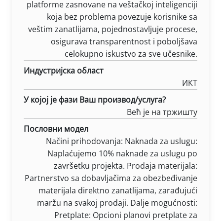
platforme zasnovane na veštačkoj inteligenciji
koja bez problema povezuje korisnike sa
veštim zanatlijama, pojednostavljuje procese,
osigurava transparentnost i poboljšava
celokupno iskustvo za sve učesnike.
Индустријска област
ИКТ
У којој је фази Ваш производ/услуга?
Већ је на тржишту
Пословни модел
Načini prihodovanja: Naknada za uslugu:
Naplaćujemo 10% naknade za uslugu po
završetku projekta. Prodaja materijala:
Partnerstvo sa dobavljačima za obezbeđivanje
materijala direktno zanatlijama, zarađujući
maržu na svakoj prodaji. Dalje mogućnosti:
Pretplate: Opcioni planovi pretplate za