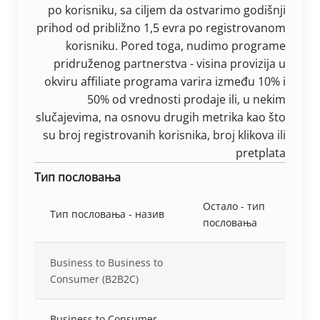
po korisniku, sa ciljem da ostvarimo godišnji
prihod od približno 1,5 evra po registrovanom
korisniku. Pored toga, nudimo programe
pridruženog partnerstva - visina provizija u
okviru affiliate programa varira između 10% i
50% od vrednosti prodaje ili, u nekim
slučajevima, na osnovu drugih metrika kao što
su broj registrovanih korisnika, broj klikova ili
pretplata
Тип пословања
Остало - тип
Тип пословања - назив
пословања
Business to Business to
Consumer (B2B2C)
Business to Consumer