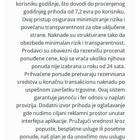
korisniku godišnje, što dovodi do procenjenog
godišnjeg prihoda od 7,2 evra po korisniku.
Ovaj pristup osigurava minimiziranje rizika i
povećanu transparentnost za obe uključene
strane. Naknade su struktuirane tako da
obezbede minimalan rizik i transparentnost.
Prodavci su obavezni da rezervišu procenat
ponuđene cene, koji se vraća ukoliko njihova
ponuda nije izabrana u roku od 24 sata.
Prihvaćene ponude pretvaraju rezervisana
sredstva u konačnu transakcionu naknadu po
uspešnom završetku trgovine. Ovaj sistem
garantuje jasnoću i fer odnos u naplati
provizija. Dodatni izvor prihoda je oglašavanje
gde nudimo ciljani reklamni prostor unutar
interfejsa aplikacije. Pružajući vrednost kroz
popuste, besplatne usluge ili posebne
ponude, naš plan je da unovčimo ovu uslugu