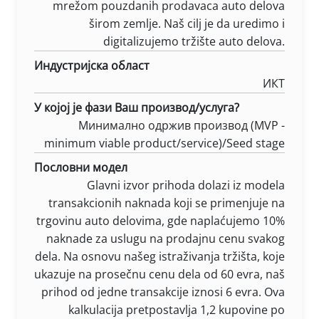
mrežom pouzdanih prodavaca auto delova
širom zemlje. Naš cilj je da uredimo i
digitalizujemo tržište auto delova.
Индустријска област
ИКТ
У којој је фази Ваш производ/услуга?
Минимално одржив производ (MVP -
minimum viable product/service)/Seed stage
Пословни модел
Glavni izvor prihoda dolazi iz modela
transakcionih naknada koji se primenjuje na
trgovinu auto delovima, gde naplaćujemo 10%
naknade za uslugu na prodajnu cenu svakog
dela. Na osnovu našeg istraživanja tržišta, koje
ukazuje na prosečnu cenu dela od 60 evra, naš
prihod od jedne transakcije iznosi 6 evra. Ova
kalkulacija pretpostavlja 1,2 kupovine po