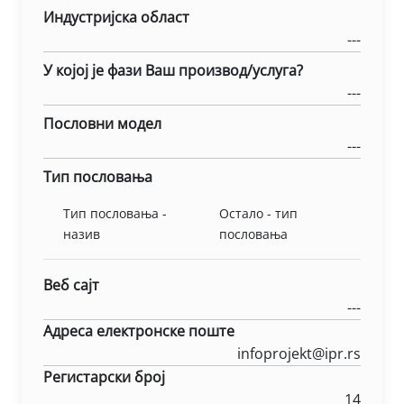
Индустријска област
---
У којој је фази Ваш производ/услуга?
---
Пословни модел
---
Тип пословања
Тип пословања -
Остало - тип
назив
пословања
Веб сајт
---
Адреса електронске поште
infoprojekt@ipr.rs
Регистарски број
14