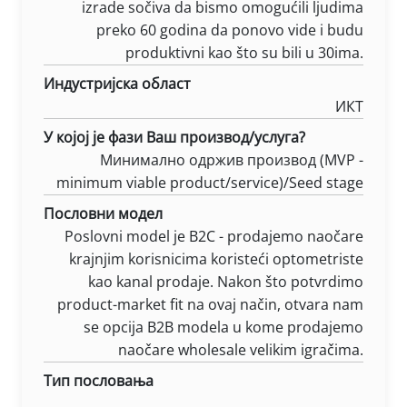
izrade sočiva da bismo omogućili ljudima
preko 60 godina da ponovo vide i budu
produktivni kao što su bili u 30ima.
Индустријска област
ИКТ
У којој је фази Ваш производ/услуга?
Минимално одржив производ (MVP -
minimum viable product/service)/Seed stage
Пословни модел
Poslovni model je B2C - prodajemo naočare
krajnjim korisnicima koristeći optometriste
kao kanal prodaje. Nakon što potvrdimo
product-market fit na ovaj način, otvara nam
se opcija B2B modela u kome prodajemo
naočare wholesale velikim igračima.
Тип пословања