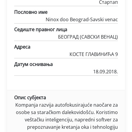
Стартап
Пословно име
Ninox doo Beograd-Savski venac
Седиште правног лица
БЕОГРАД (САВСКИ ВЕНАЦ)
Адреса
КОСТЕ ГЛАВИНИЋА 9
Датум оснивања
18.09.2018.
Опис субјекта
Kompanja razvija autofokusirajuće naočare za
osobe sa staračkom dalekovidošću. Koristimo
veštačku inteligenciju, napredni softver za
prepoznavanje kretanja oka i tehnologiju