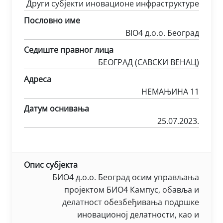
Други субјекти иновационе инфраструктуре
Пословно име
BIO4 д.о.о. Београд
Седиште правног лица
БЕОГРАД (САВСКИ ВЕНАЦ)
Адреса
НЕМАЊИНА 11
Датум оснивања
25.07.2023.
Опис субјекта
БИО4 д.о.о. Београд осим управљања
пројектом БИО4 Кампус, обавља и
делатност обезбеђивања подршке
иновационој делатности, као и