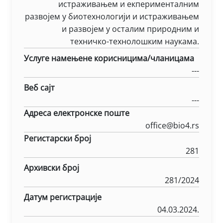
истраживањем и екперименталним
развојем у биотехнологији и истраживањем
и развојем у осталим природним и
техничко-технолошким наукама.
Услуге намењене корисницима/чланицама
---
Веб сајт
---
Адреса електронске поште
office@bio4.rs
Регистарски број
281
Архивски број
281/2024
Датум регистрације
04.03.2024.