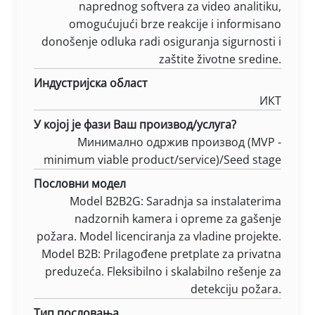
naprednog softvera za video analitiku,
omogućujući brze reakcije i informisano
donošenje odluka radi osiguranja sigurnosti i
zaštite životne sredine.
Индустријска област
ИКТ
У којој је фази Ваш производ/услуга?
Минимално одржив производ (MVP -
minimum viable product/service)/Seed stage
Пословни модел
Model B2B2G: Saradnja sa instalaterima
nadzornih kamera i opreme za gašenje
požara. Model licenciranja za vladine projekte.
Model B2B: Prilagođene pretplate za privatna
preduzeća. Fleksibilno i skalabilno rešenje za
detekciju požara.
Тип пословања