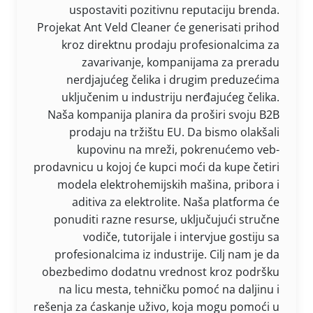
uspostaviti pozitivnu reputaciju brenda.
Projekat Ant Veld Cleaner će generisati prihod
kroz direktnu prodaju profesionalcima za
zavarivanje, kompanijama za preradu
nerdjajućeg čelika i drugim preduzećima
uključenim u industriju nerđajućeg čelika.
Naša kompanija planira da proširi svoju B2B
prodaju na tržištu EU. Da bismo olakšali
kupovinu na mreži, pokrenućemo veb-
prodavnicu u kojoj će kupci moći da kupe četiri
modela elektrohemijskih mašina, pribora i
aditiva za elektrolite. Naša platforma će
ponuditi razne resurse, uključujući stručne
vodiče, tutorijale i intervjue gostiju sa
profesionalcima iz industrije. Cilj nam je da
obezbedimo dodatnu vrednost kroz podršku
na licu mesta, tehničku pomoć na daljinu i
rešenja za ćaskanje uživo, koja mogu pomoći u