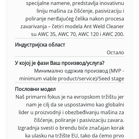
specijalne namene, predstavlja inovativnu
liniju mašina za čišćenje, pasivizaciju i
poliranje nerđajućeg čelika nakon procesa
zavarivanja – četiri modela Ant Weld Cleaner
su AWC 35, AWC 70, AWC 120 i AWC 200.
Индустријска област
Остало
У којој је фази Ваш производ/услуга?
Минимално одржив производ (MVP -
minimum viable product/service)/Seed stage
Пословни модел
Naš primarni fokus je na evropskom tržištu jer
nam je cilj da se uspostavimo kao globalni
lider u proizvodnji i obezbeđivanju mašina za
čišćenje, poliranje i pasivizaciju zavara.
Izgradnja svesti o brendu biće značajan korak
ka ulasku na tržište EU, tako da ćemo prvo