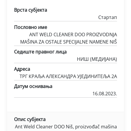
Врста субјекта
Стартап
Пословно име
ANT WELD CLEANER DOO PROIZVODNJA
MAŠINA ZA OSTALE SPECIJALNE NAMENE NIŠ
Седиште правног лица
НИШ (МЕДИЈАНА)
Адреса
ТРГ КРАЉА АЛЕКСАНДРА УЈЕДИНИТЕЉА 2А
Датум оснивања
16.08.2023.
Опис субјекта
Ant Weld Cleaner DOO Niš, proizvođač mašina