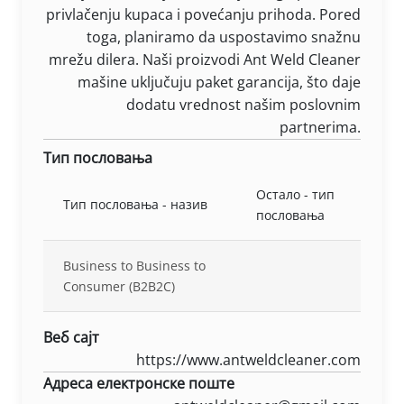
privlačenju kupaca i povećanju prihoda. Pored
toga, planiramo da uspostavimo snažnu
mrežu dilera. Naši proizvodi Ant Weld Cleaner
mašine uključuju paket garancija, što daje
dodatu vrednost našim poslovnim
partnerima.
Тип пословања
Остало - тип
Тип пословања - назив
пословања
Business to Business to
Consumer (B2B2C)
Веб сајт
https://www.antweldcleaner.com
Адреса електронске поште