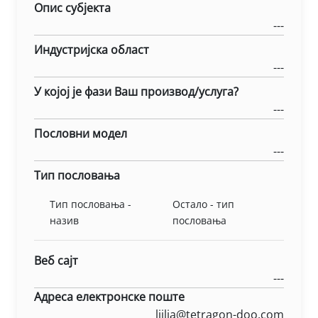
Опис субјекта
---
Индустријска област
---
У којој је фази Ваш производ/услуга?
---
Пословни модел
---
Тип пословања
Тип пословања -
Остало - тип
назив
пословања
Веб сајт
---
Адреса електронске поште
ljilja@tetragon-doo.com