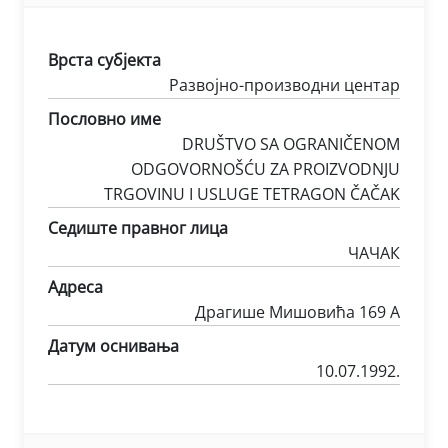
Врста субјекта
Развојно-производни центар
Пословно име
DRUŠTVO SA OGRANIČENOM
ODGOVORNOŠĆU ZA PROIZVODNJU
TRGOVINU I USLUGE TETRAGON ČAČAK
Седиште правног лица
ЧАЧАК
Адреса
Драгише Мишовића 169 А
Датум оснивања
10.07.1992.