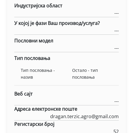
Индустријска област
---
У којој је фази Ваш производ/услуга?
---
Пословни модел
---
Тип пословања
Тип пословања -
Остало - тип
назив
пословања
Веб сајт
---
Адреса електронске поште
dragan.terzic.agro@gmail.com
Регистарски број
52