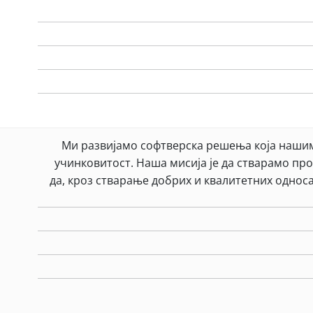
Ми развијамо софтверска решења која нашим
учинковитост. Наша мисија је да стварамо про
да, кроз стварање добрих и квалитетних односа