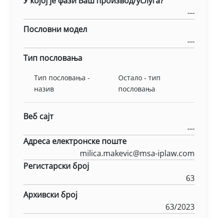
У којој је фази Ваш производ/услуга?
---
Пословни модел
---
Тип пословања
Тип пословања -
Остало - тип
назив
пословања
Веб сајт
---
Адреса електронске поште
milica.makevic@msa-iplaw.com
Регистарски број
63
Архивски број
63/2023