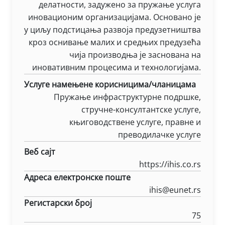
делатности, задужено за пружање услуга
иновационим организацијама. Основано је
у циљу подстицања развоја предузетништва
кроз оснивање малих и средњих предузећа
чија производња је заснована на
иновативним процесима и технологијама.
Услуге намењене корисницима/чланицама
Пружање инфраструктурне подршке,
стручне-консултантске услуге,
књиговодствене услуге, правне и
преводилачке услуге
Веб сајт
https://ihis.co.rs
Адреса електронске поште
ihis@eunet.rs
Регистарски број
75